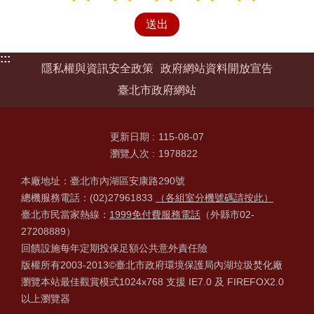
:::
隱私權與資訊安全政策
政府網站資料開放宣告
臺北市政府網站
更新日期
115-08-07
瀏覽人次
1978822
本廠地址：臺北市內湖區安康路290號
總機服務電話：(02)27961833
（各組室分機號碼請按此）
臺北市民當家熱線：
1999免付費服務電話
（外縣市02-
27208889）
回饋設施每年定期投保足額公共意外責任險
版權所有2003-2013©臺北市政府環境保護局內湖垃圾焚化廠
瀏覽本站最佳觀賞模式1024x768 支援 IE7.0 及 FIREFOX2.0
以上瀏覽器