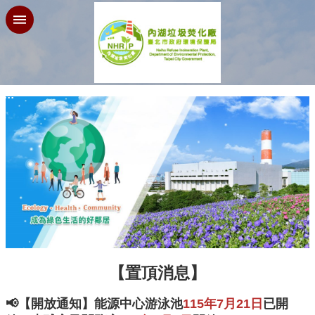
跳到主要內容區塊
:::
【置頂消息】
📢
【開放通知】能源中心游泳池
115
年7
月21
日
已開