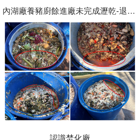
內湖廠養豬廚餘進廠未完成瀝乾-退運樣態（11月12日起）
認識焚化廠