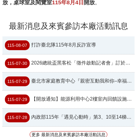
放，桌球室及閱覽室
115
年8
月4
日
開放
。
最新消息及來賓參訪本廠活動訊息
打詐臺北隊115年8月反詐宣導
115-08-07
2026總統盃黑客松「徵件啟動記者會」訂於7月31日上午10時舉辦，敬請踴躍參與及提案
115-07-30
臺北市家庭教育中心『親密互動我和你–幸福感情樂章』課程
115-07-29
【開放通知】能源利用中心2樓室內回饋設施調整分批對外開放通知
115-07-29
內政部115年「遇見心動時」第3、10至14梯次單身聯誼活動
115-07-28
更多 最新消息及來賓參訪本廠活動訊息