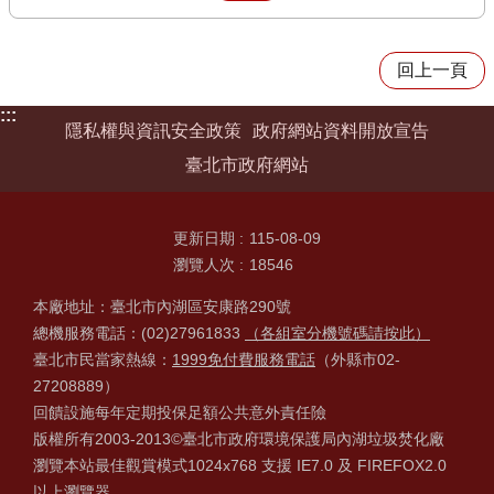
回上一頁
:::
隱私權與資訊安全政策
政府網站資料開放宣告
臺北市政府網站
更新日期
115-08-09
瀏覽人次
18546
本廠地址：臺北市內湖區安康路290號
總機服務電話：(02)27961833
（各組室分機號碼請按此）
臺北市民當家熱線：
1999免付費服務電話
（外縣市02-
27208889）
回饋設施每年定期投保足額公共意外責任險
版權所有2003-2013©臺北市政府環境保護局內湖垃圾焚化廠
瀏覽本站最佳觀賞模式1024x768 支援 IE7.0 及 FIREFOX2.0
以上瀏覽器