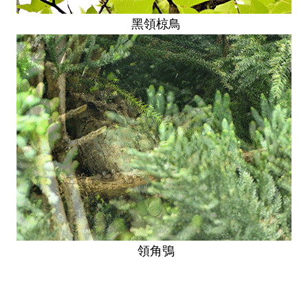
黑領椋鳥
領角鴞