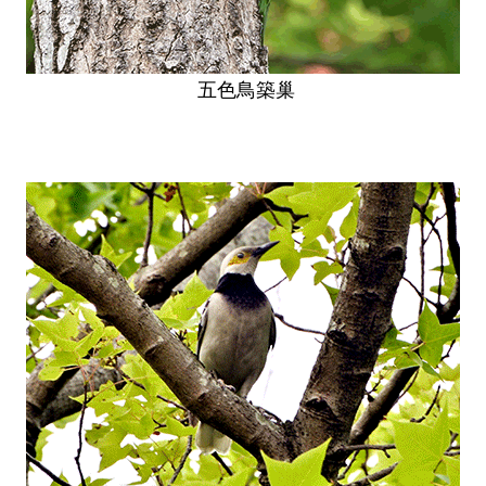
五色鳥築巢