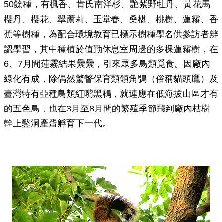
50餘種，有楓香、肯氏南洋杉、艷紫野牡丹、黃花馬
櫻丹、櫻花、翠蘆莉、玉堂春、桑椹、桃樹、蓮霧、香
蕉等樹種，為配合環境教育已標示樹種學名供參訪者辨
認學習，其中種植於值勤休息室周邊的多棵蓮霧樹，在
6、7月間蓮霧結果纍纍，引來眾多鳥類覓食。因廠內
綠化有成，除偶然驚瞥保育類領角鴞（俗稱貓頭鷹）及
臺灣特有亞種鳥類紅嘴黑鵯，就連應在低海拔山區才有
的五色鳥，也在3月至8月間的繁殖季節飛到廠內枯樹
幹上鑿洞產蛋孵育下一代。