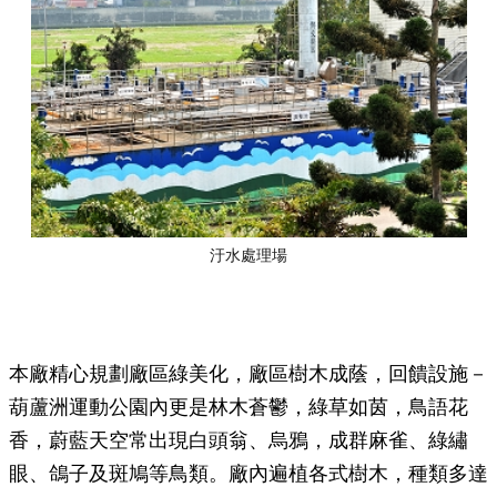
汙水處理場
本廠精心規劃廠區綠美化，廠區樹木成蔭，回饋設施－
葫蘆洲運動公園內更是林木蒼鬱，綠草如茵，鳥語花
香，蔚藍天空常出現白頭翁、烏鴉，成群麻雀、綠繡
眼、鴿子及斑鳩等鳥類。廠內遍植各式樹木，種類多達