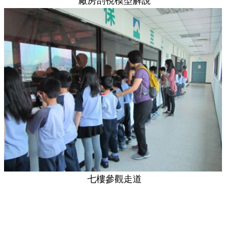
廠房剖視模型解說
七樓參觀走道