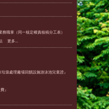
業務職掌（同一核定權責核稿分工表）
點
更多...
市垃圾處理廠場回饋設施游泳池兒童證』
繳費』