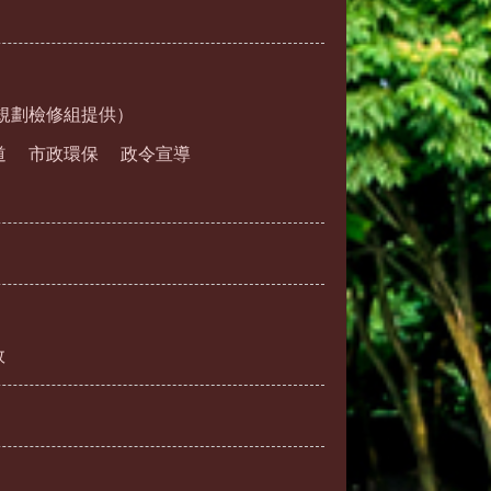
規劃檢修組提供）
道
市政環保
政令宣導
效