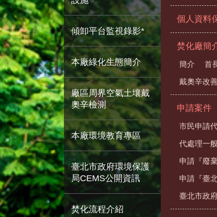
個人資料
傾卸平台監視錄影*
焚化廠簡
本廠綠化生態簡介
簡介
首
戴奧辛改
廠區周界空氣土壤戴
奧辛檢測
申請案件
市民申請
本廠環境教育專區
代處理一
申請『廢
臺北市政府環境保護
局CEMS公開資訊
申請『臺
臺北市政
焚化流程介紹