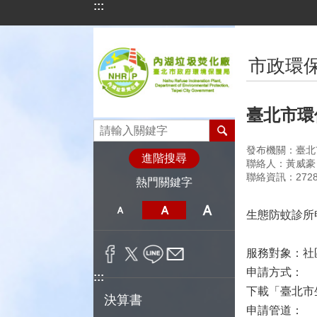
:::
跳到主要內容區塊
:::
市政環
臺北市環
發布機關：臺北
進階搜尋
聯絡人：黃威豪
聯絡資訊：2728
熱門關鍵字
生態防蚊診所
服務對象：社
申請方式：
:::
下載「臺北市
決算書
申請管道：