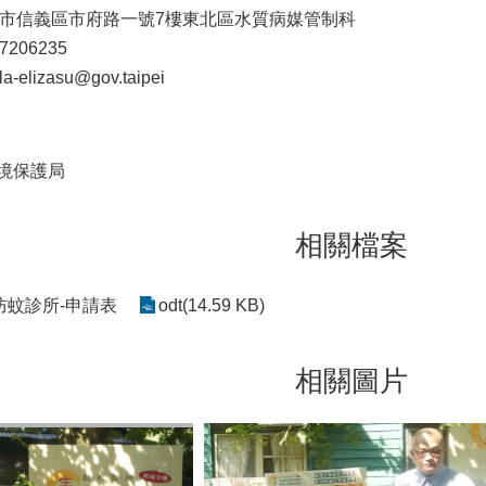
臺北市信義區市府路一號7樓東北區水質病媒管制科
7206235
elizasu@gov.taipei
境保護局
相關檔案
防蚊診所-申請表
odt(14.59 KB)
相關圖片