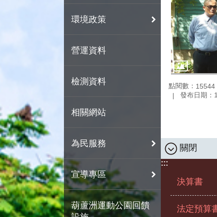
環境政策
營運資料
檢測資料
點閱數：
15544
發布日期：10
相關網站
為民服務
關閉
:::
宣導專區
決算書
葫蘆洲運動公園回饋
法定預算
設施