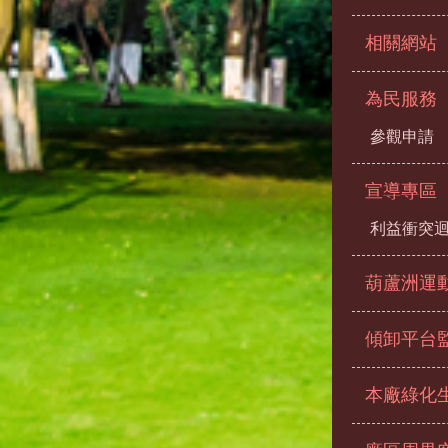
相關網站
為民服務
參觀申請
宣導專區
利益衝突
葫蘆洲運
傾卸平台
本廠綠化