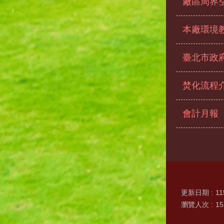
廠區周界
本廠環境
臺北市政
焚化流程
會計月報
更新日期
11
瀏覽人次
15