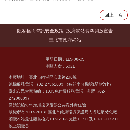
回上一頁
:::
隱私權與資訊安全政策
政府網站資料開放宣告
臺北市政府網站
更新日期
115-08-09
瀏覽人次
5021
本廠地址：臺北市內湖區安康路290號
總機服務電話：(02)27961833
（各組室分機號碼請按此）
臺北市民當家熱線：
1999免付費服務電話
（外縣市02-
27208889）
回饋設施每年定期投保足額公共意外責任險
版權所有2003-2013©臺北市政府環境保護局內湖垃圾焚化廠
瀏覽本站最佳觀賞模式1024x768 支援 IE7.0 及 FIREFOX2.0
以上瀏覽器