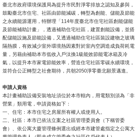
臺北市政府環境保護局為提升市民對淨零排放之認知及參與，
鼓勵臺北市住宅、社區由節能減碳，轉型為創能、儲能及節能
之永續能源運用，特辦理「114年度臺北市住宅社區創能儲能
及節能補助計畫」，透過補助住宅社區，建置創能設備，並搭
配儲能設施及節能設備，又透過補助住宅社區裝設建物之玻璃
隔熱膜，有效減少室外環境熱因素對於室內空調造成負荷耗電
量，另藉由補助本市低收入戶汰換1級能效節能電冰箱及冷
氣，以提升本市家電節能效率，營造住宅社區零碳永續環境，
並符合公正轉型之社會期待，共朝2050淨零臺北願景邁進。
申請人資格
本計畫補助設備安裝地址須位於本市轄內，用電類別須為「非
營業」類用電，申請資格如下：
一、住宅：本市住宅之房屋所有權人或使用人。
二、社區：本市已依法立案之社區管理委員會（下稱管委
會）、依公寓大廈管理條例選出或經本市建管處指定之公寓大
廈管理負責人（即未成立管委會之社區住戶代表人）。