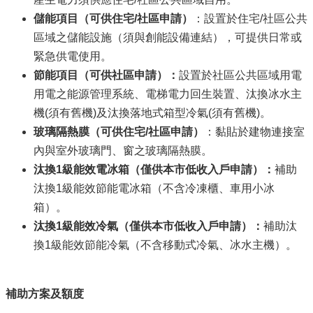
儲能項目（可供住宅/
社區申請）
：設置於住宅/社區公共
區域之儲能設施（須與創能設備連結），可提供日常或
緊急供電使用。
節能項目（可供社區申請）：
設置於社區公共區域用電
用電之能源管理系統、電梯電力回生裝置、汰換冰水主
機(須有舊機)及汰換落地式箱型冷氣(須有舊機)。
玻璃隔熱膜（可供住宅/
社區申請）
：黏貼於建物連接室
內與室外玻璃門、窗之玻璃隔熱膜。
汰換1
級能效電冰箱（僅供本市低收入戶申請）：
補助
汰換1級能效節能電冰箱（不含冷凍櫃、車用小冰
箱）。
汰換1
級能效冷氣（僅供本市低收入戶申請）：
補助汰
換1級能效節能冷氣（不含移動式冷氣、冰水主機）。
補助方案及額度