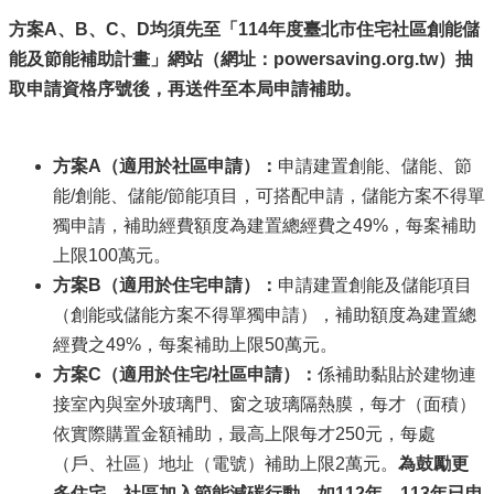
方案A
、B
、C
、D
均須先至「114
年度臺北市住宅社區創能儲
能及節能補助計畫」網站（網址：powersaving.org.tw
）抽
取申請資格序號後，再送件至本局申請補助。
方案A
（適用於社區申請）：
申請建置創能、儲能、節
能/創能、儲能/節能項目，可搭配申請，儲能方案不得單
獨申請，補助經費額度為建置總經費之49%，每案補助
上限100萬元。
方案B
（適用於住宅申請）：
申請建置創能及儲能項目
（創能或儲能方案不得單獨申請），補助額度為建置總
經費之49%，每案補助上限50萬元。
方案C
（適用於住宅/
社區申請）：
係補助黏貼於建物連
接室內與室外玻璃門、窗之玻璃隔熱膜，每才（面積）
依實際購置金額補助，最高上限每才250元，每處
（戶、社區）地址（電號）補助上限2萬元。
為鼓勵更
多住宅、社區加入節能減碳行動，如112
年、113
年已申