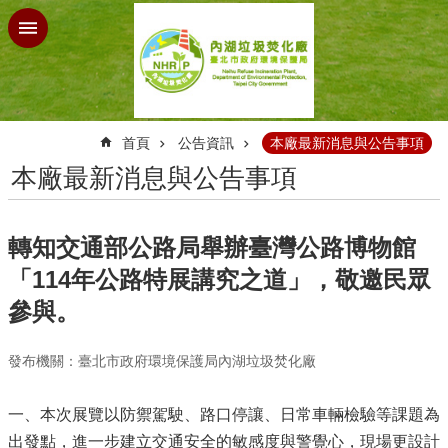
跳到主要內容區塊
:::
首頁
公告資訊
本廠最新消息與公告事項
本廠最新消息與公告事項
轉知交通部公路局舉辦臺灣公路博物館
「114年公路特展講究之道」，敬邀民眾
參與。
發布機關：臺北市政府環境保護局內湖垃圾焚化廠
一、本次展覽以防禦駕駛、路口停讓、日常車輛檢驗等課題為
出發點，進一步建立交通安全的敏感度與警覺心，現場更設計