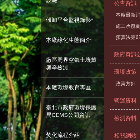
公告資訊
本廠最新
傾卸平台監視錄影*
施工承攬
預算法第6
本廠綠化生態簡介
政府資訊
廠區周界空氣土壤戴
奧辛檢測
環境政策
政策方針
本廠環境教育專區
營運資料
臺北市政府環境保護
局CEMS公開資訊
檢測資料
焚化流程介紹
相關網站