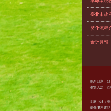
本廠環境
臺北市政
焚化流程
會計月報
更新日期
11
瀏覽人次
28
本廠地址：臺
總機服務電話：(