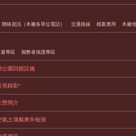
聯絡資訊（本廠各單位電話）
交通路線
檔案應用
本廠
迴避專區
揭弊者保護專區
動公園回饋設施
監視錄影*
生態簡介
空氣土壤戴奧辛檢測