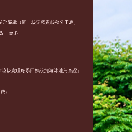
業務職掌（同一核定權責核稿分工表）
點
更多...
市垃圾處理廠場回饋設施游泳池兒童證』
繳費』