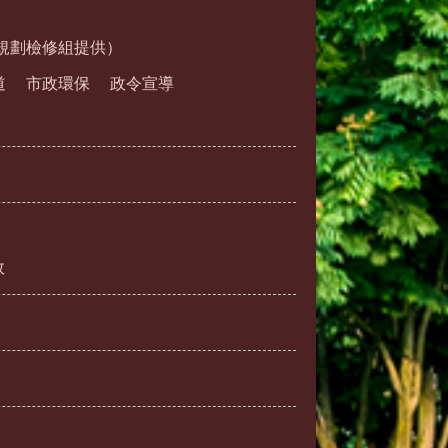
規劃檢修組提供）
道
市政環保
政令宣導
效