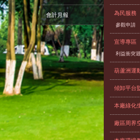
為民服務
會計月報
參觀申請
宣導專區
利益衝突
葫蘆洲運
傾卸平台
本廠綠化
廠區周界